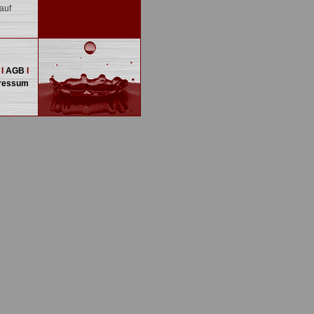
auf
I
AGB
I
ressum
ion.
mehr