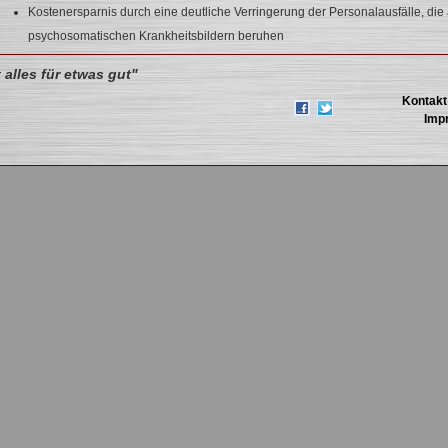
Kostenersparnis durch eine deutliche Verringerung der Personalausfälle, die 
psychosomatischen Krankheitsbildern beruhen
Professioneller Umgang mit Stress
t alles für etwas gut"
Sensibilisierung der “Antennen” von Vorgesetzten bzgl. psychischer
Kontakt
Belastungsreaktionen der Mitarbeiter.
Imp
Verbesserung, bzw. Wiederherstellung einer fairen teaminternen Kommunikat
Flyer zum Thema
(PDF Datei)
Zurück zu Seminare und 
Share