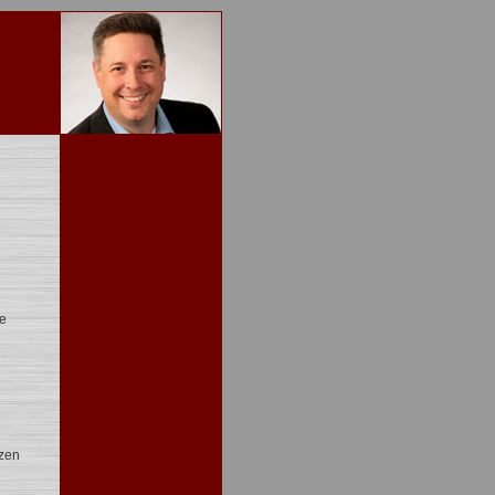
ie
zen