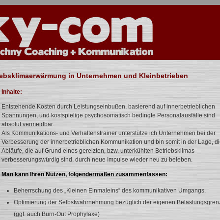
iebsklimaerwärmung in Unternehmen und Kleinbetrieben
Inhalte:
Entstehende Kosten durch Leistungseinbußen, basierend auf innerbetrieblichen
Spannungen, und kostspielige psychosomatisch bedingte Personalausfälle sind
absolut vermeidbar.
Als Kommunikations- und Verhaltenstrainer unterstütze ich Unternehmen bei der
Verbesserung der innerbetrieblichen Kommunikation und bin somit in der Lage, d
Abläufe, die auf Grund eines gereizten, bzw. unterkühlten Betriebsklimas
verbesserungswürdig sind, durch neue Impulse wieder neu zu beleben.
Man kann Ihren Nutzen, folgendermaßen zusammenfassen:
Beherrschung des „Kleinen Einmaleins“ des kommunikativen Umgangs.
Optimierung der Selbstwahrnehmung bezüglich der eigenen Belastungsgren
(ggf. auch Burn-Out Prophylaxe)